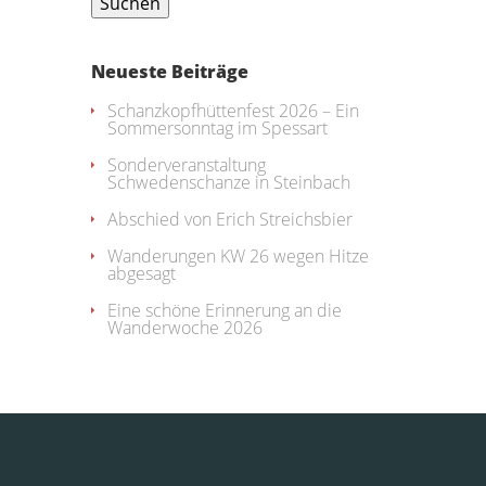
Neueste Beiträge
Schanzkopfhüttenfest 2026 – Ein
Sommersonntag im Spessart
Sonderveranstaltung
Schwedenschanze in Steinbach
Abschied von Erich Streichsbier
Wanderungen KW 26 wegen Hitze
abgesagt
Eine schöne Erinnerung an die
Wanderwoche 2026