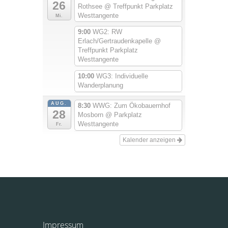
26
Rothsee
@ Treffpunkt Parkplatz
Westtangente
Mi.
9:00
WG2: RW
Erlach/Gertraudenkapelle
@
Treffpunkt Parkplatz
Westtangente
10:00
WG3: Individuelle
Wanderplanung
AUG.
8:30
WWG: Zum Ökobauernhof
28
Mosborn
@ Parkplatz
Westtangente
Fr.
Kalender anzeigen
Impressum