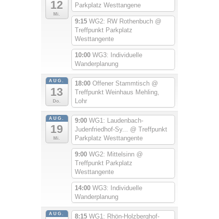
12
Parkplatz Westtangene
Mi.
9:15
WG2: RW Rothenbuch
@
Treffpunkt Parkplatz
Westtangente
10:00
WG3: Individuelle
Wanderplanung
AUG.
18:00
Offener Stammtisch
@
13
Treffpunkt Weinhaus Mehling,
Lohr
Do.
AUG.
9:00
WG1: Laudenbach-
19
Judenfriedhof-Sy...
@ Treffpunkt
Parkplatz Westtangente
Mi.
9:00
WG2: Mittelsinn
@
Treffpunkt Parkplatz
Westtangente
14:00
WG3: Individuelle
Wanderplanung
AUG.
8:15
WG1: Rhön-Holzberghof-