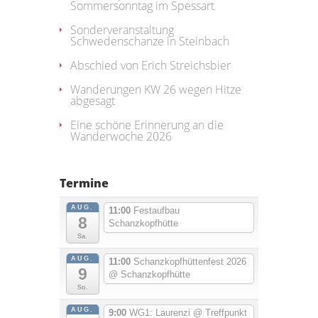
Sommersonntag im Spessart
Sonderveranstaltung
Schwedenschanze in Steinbach
Abschied von Erich Streichsbier
Wanderungen KW 26 wegen Hitze
abgesagt
Eine schöne Erinnerung an die
Wanderwoche 2026
Termine
AUG.
11:00
Festaufbau
8
Schanzkopfhütte
Sa.
AUG.
11:00
Schanzkopfhüttenfest 2026
9
@ Schanzkopfhütte
So.
AUG.
9:00
WG1: Laurenzi
@ Treffpunkt