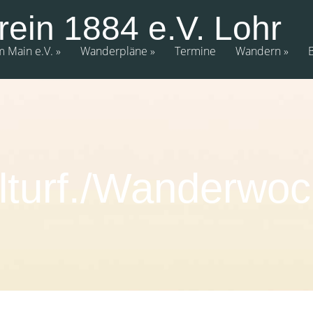
rein 1884 e.V. Lohr
m Main e.V.
Wanderpläne
Termine
Wandern
lturf./Wanderwo