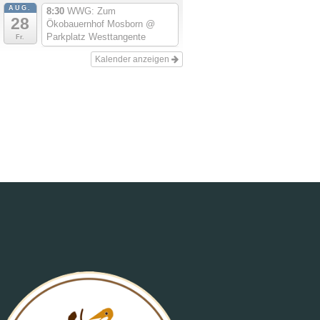
AUG.
8:30
WWG: Zum
28
Ökobauernhof Mosborn
@
Parkplatz Westtangente
Fr.
Kalender anzeigen