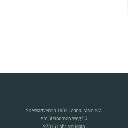
Spessartverein 1884 Lohr a. Main e.V.
Am Steinernen Weg 50
97816 Lohr am Main