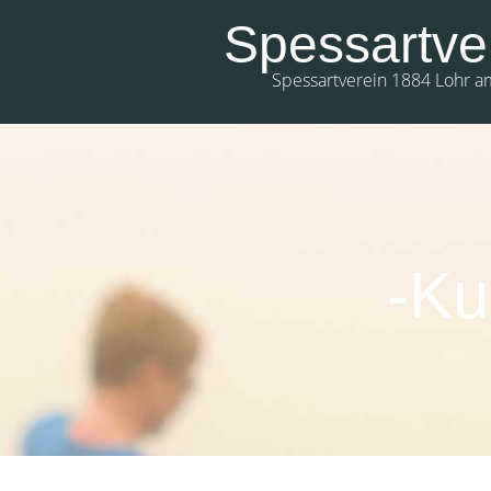
Spessartve
Spessartverein 1884 Lohr a
-Ku