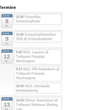
Termine
AUG.
11:00
Festaufbau
8
Schanzkopfhütte
Sa.
AUG.
11:00
Schanzkopfhüttenfest
9
2026
@ Schanzkopfhütte
So.
AUG.
9:00
WG1: Laurenzi
@
12
Treffpunkt Parkplatz
Westtangene
Mi.
9:15
WG2: RW Rothenbuch
@
Treffpunkt Parkplatz
Westtangente
10:00
WG3: Individuelle
Wanderplanung
AUG.
18:00
Offener Stammtisch
@
13
Treffpunkt Weinhaus Mehling,
Lohr
Do.