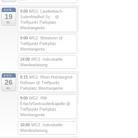
AUG.
9:00
WG1: Laudenbach-
19
Judenfriedhof-Sy...
@
Treffpunkt Parkplatz
Mi.
Westtangente
9:00
WG2: Mittelsinn
@
Treffpunkt Parkplatz
Westtangente
14:00
WG3: Individuelle
Wanderplanung
AUG.
8:15
WG1: Rhön-Holzberghof-
26
Rothsee
@ Treffpunkt
Parkplatz Westtangente
Mi.
9:00
WG2: RW
Erlach/Gertraudenkapelle
@
Treffpunkt Parkplatz
Westtangente
10:00
WG3: Individuelle
Wanderplanung