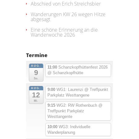
Abschied von Erich Streichsbier
Wanderungen KW 26 wegen Hitze
abgesagt
Eine schöne Erinnerung an die
Wanderwoche 2026
Termine
AUG.
11:00
Schanzkopfhüttenfest 2026
9
@ Schanzkopfhütte
So.
AUG.
9:00
WG1: Laurenzi
@ Treffpunkt
12
Parkplatz Westtangene
Mi.
9:15
WG2: RW Rothenbuch
@
Treffpunkt Parkplatz
Westtangente
10:00
WG3: Individuelle
Wanderplanung