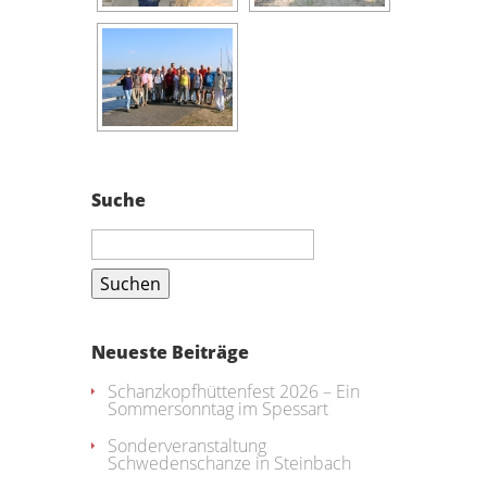
Suche
Suchen
nach:
Neueste Beiträge
Schanzkopfhüttenfest 2026 – Ein
Sommersonntag im Spessart
Sonderveranstaltung
Schwedenschanze in Steinbach