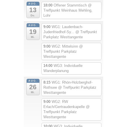
AUG.
18:00
Offener Stammtisch
@
13
Treffpunkt Weinhaus Mehling,
Lohr
Do.
AUG.
9:00
WG1: Laudenbach-
19
Judenfriedhof-Sy...
@ Treffpunkt
Parkplatz Westtangente
Mi.
9:00
WG2: Mittelsinn
@
Treffpunkt Parkplatz
Westtangente
14:00
WG3: Individuelle
Wanderplanung
AUG.
8:15
WG1: Rhön-Holzberghof-
26
Rothsee
@ Treffpunkt Parkplatz
Westtangente
Mi.
9:00
WG2: RW
Erlach/Gertraudenkapelle
@
Treffpunkt Parkplatz
Westtangente
10:00
WG3: Individuelle