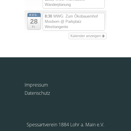
Wanderplanung
AUG.
8:30
WWG: Zum Ökobauernhof
28
Mosborn
@ Parkplatz
Westtangente
Fr.
Kalender anzeigen
Impressum
Datenschutz
Spessartverein 1884 Lohr a. Main e.V.