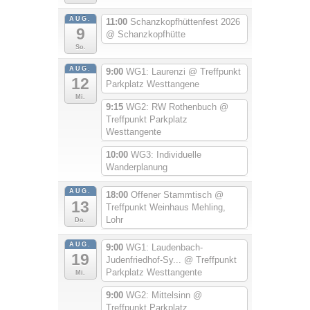
AUG.
11:00
Schanzkopfhüttenfest 2026
9
@ Schanzkopfhütte
So.
AUG.
9:00
WG1: Laurenzi
@ Treffpunkt
12
Parkplatz Westtangene
Mi.
9:15
WG2: RW Rothenbuch
@
Treffpunkt Parkplatz
Westtangente
10:00
WG3: Individuelle
Wanderplanung
AUG.
18:00
Offener Stammtisch
@
13
Treffpunkt Weinhaus Mehling,
Lohr
Do.
AUG.
9:00
WG1: Laudenbach-
19
Judenfriedhof-Sy...
@ Treffpunkt
Parkplatz Westtangente
Mi.
9:00
WG2: Mittelsinn
@
Treffpunkt Parkplatz