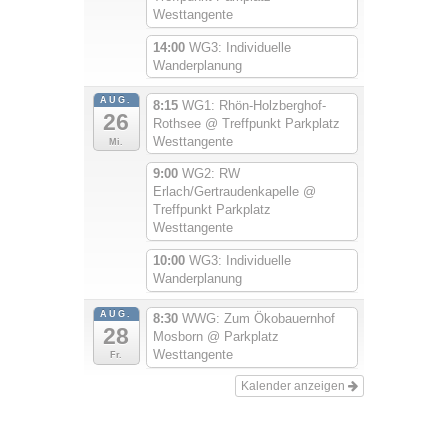
Westtangente
14:00
WG3: Individuelle
Wanderplanung
AUG.
8:15
WG1: Rhön-Holzberghof-
26
Rothsee
@ Treffpunkt Parkplatz
Westtangente
Mi.
9:00
WG2: RW
Erlach/Gertraudenkapelle
@
Treffpunkt Parkplatz
Westtangente
10:00
WG3: Individuelle
Wanderplanung
AUG.
8:30
WWG: Zum Ökobauernhof
28
Mosborn
@ Parkplatz
Westtangente
Fr.
Kalender anzeigen