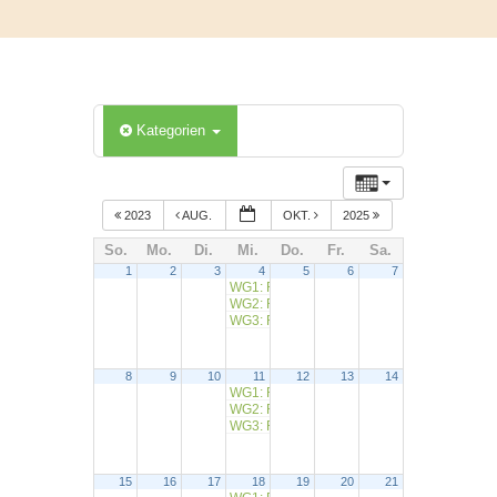
Kategorien
2023
AUG.
OKT.
2025
So.
Mo.
Di.
Mi.
Do.
Fr.
Sa.
1
2
3
4
5
6
7
WG1: RW Partenstein
9:00
WG2: RW Windheim
9:15
WG3: RW Windheim
9:30
8
9
10
11
12
13
14
WG1: RW Steinbach
9:00
WG2: RW Retzbach (Winzerhütte)
9:15
WG3: RW Partenstein
9:30
15
16
17
18
19
20
21