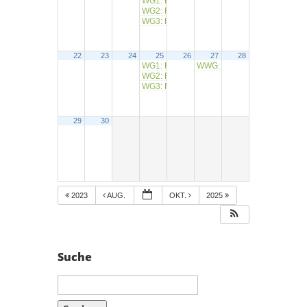
WG1: Burgjoß-Bad Orb
8:30
WG2: RW Eichenberg
9:15
WG3: RW Steinbach
9:30
22
23
24
25
26
27
28
WG1: RW Gelnhausen
WWG: 23. Etappe M-Weg, Se
9:00
WG2: RW Himmelstadt
9:15
WG3: RW Heigenbrücken
9:30
29
30
2023
AUG.
OKT.
2025
Suche
Suchen
nach: