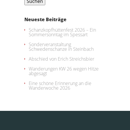
Neueste Beiträge
Schanzkopfhüttenfest 2026 – Ein
Sommersonntag im Spessart
Sonderveranstaltung
Schwedenschanze in Steinbach
Abschied von Erich Streichsbier
Wanderungen KW 26 wegen Hitze
abgesagt
Eine schöne Erinnerung an die
Wanderwoche 2026