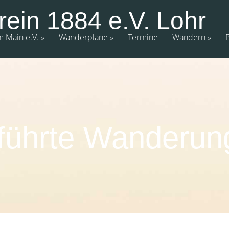
rein 1884 e.V. Lohr
m Main e.V.
Wanderpläne
Termine
Wandern
führte Wanderun