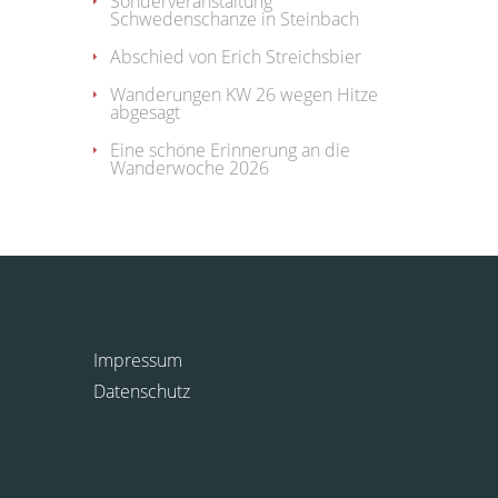
Sonderveranstaltung
Schwedenschanze in Steinbach
Abschied von Erich Streichsbier
Wanderungen KW 26 wegen Hitze
abgesagt
Eine schöne Erinnerung an die
Wanderwoche 2026
Impressum
Datenschutz