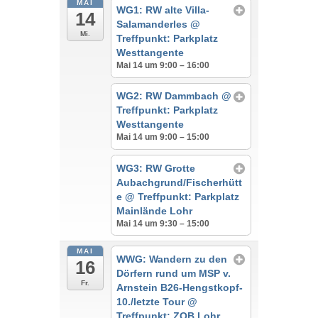
MAI
WG1: RW alte Villa-
14
Salamanderles
@
Mi.
Treffpunkt: Parkplatz
Westtangente
Mai 14 um 9:00 – 16:00
WG2: RW Dammbach
@
Treffpunkt: Parkplatz
Westtangente
Mai 14 um 9:00 – 15:00
WG3: RW Grotte
Aubachgrund/Fischerhütt
e
@ Treffpunkt: Parkplatz
Mainlände Lohr
Mai 14 um 9:30 – 15:00
MAI
WWG: Wandern zu den
16
Dörfern rund um MSP v.
Fr.
Arnstein B26-Hengstkopf-
10./letzte Tour
@
Treffpunkt: ZOB Lohr