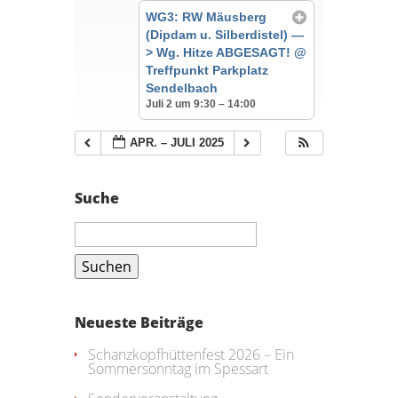
WG3: RW Mäusberg
(Dipdam u. Silberdistel) —
> Wg. Hitze ABGESAGT!
@
Treffpunkt Parkplatz
Sendelbach
Juli 2 um 9:30 – 14:00
APR. – JULI 2025
Suche
Suchen
nach:
Neueste Beiträge
Schanzkopfhüttenfest 2026 – Ein
Sommersonntag im Spessart