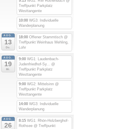
9:15
WG2: RW Rothenbuch
@
Treffpunkt Parkplatz
Westtangente
10:00
WG3: Individuelle
Wanderplanung
AUG.
18:00
Offener Stammtisch
@
13
Treffpunkt Weinhaus Mehling,
Lohr
Do.
AUG.
9:00
WG1: Laudenbach-
19
Judenfriedhof-Sy...
@
Treffpunkt Parkplatz
Mi.
Westtangente
9:00
WG2: Mittelsinn
@
Treffpunkt Parkplatz
Westtangente
14:00
WG3: Individuelle
Wanderplanung
AUG.
8:15
WG1: Rhön-Holzberghof-
26
Rothsee
@ Treffpunkt