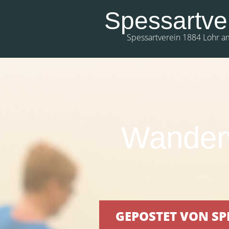
Spessartve
Spessartverein 1884 Lohr a
Wanderw
GEPOSTET VON SP