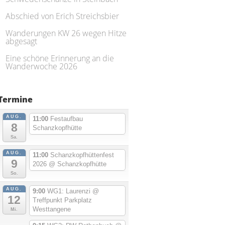
Abschied von Erich Streichsbier
Wanderungen KW 26 wegen Hitze
abgesagt
Eine schöne Erinnerung an die
Wanderwoche 2026
Termine
AUG.
11:00
Festaufbau
8
Schanzkopfhütte
Sa.
AUG.
11:00
Schanzkopfhüttenfest
9
2026
@ Schanzkopfhütte
So.
AUG.
9:00
WG1: Laurenzi
@
12
Treffpunkt Parkplatz
Westtangene
Mi.