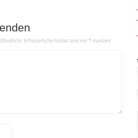
enden
ffentlicht.
Erforderliche Felder sind mit
*
markiert