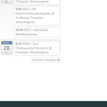
Parkplatz Westtangente
Mi.
9:00
WG2: RW
Erlach/Gertraudenkapelle
@
Treffpunkt Parkplatz
Westtangente
10:00
WG3: Individuelle
Wanderplanung
AUG.
8:30
WWG: Zum
28
Ökobauernhof Mosborn
@
Parkplatz Westtangente
Fr.
Kalender anzeigen