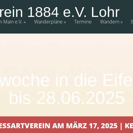
rein 1884 e.V. Lohr
m Main e.V.
Wanderpläne
Termine
Wandern
oche in die Eifel
bis 28.06.2025
ESSARTVEREIN AM MÄRZ 17, 2025 | 