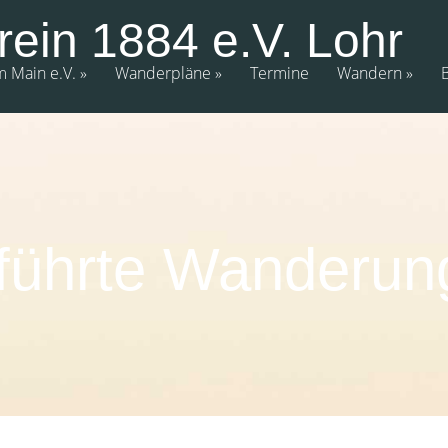
rein 1884 e.V. Lohr
m Main e.V.
Wanderpläne
Termine
Wandern
führte Wanderun