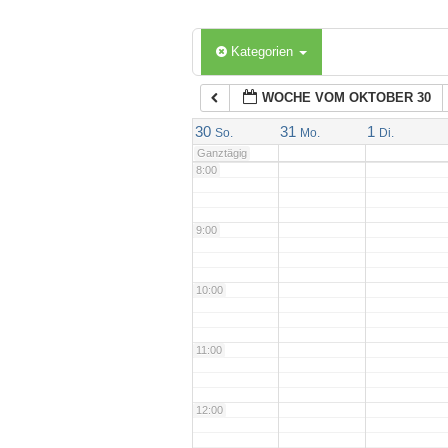
6:00
Kategorien
WOCHE VOM OKTOBER 30
7:00
30
31
1
So.
Mo.
Di.
Ganztägig
8:00
9:00
10:00
11:00
12:00