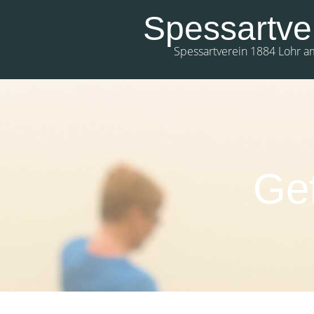
Spessartve
Spessartverein 1884 Lohr a
0:00
1:00
Ge
2:00
3:00
4:00
5:00