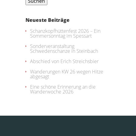
Neueste Beiträge
Schanzkopfhüttenfest 2026 – Ein
Sommersonntag im Spessart
Sonderveranstaltung
Schwedenschanze in Steinbach
Abschied von Erich Streichsbier
Wanderungen KW 26 wegen Hitze
abgesagt
Eine schöne Erinnerung an die
Wanderwoche 2026