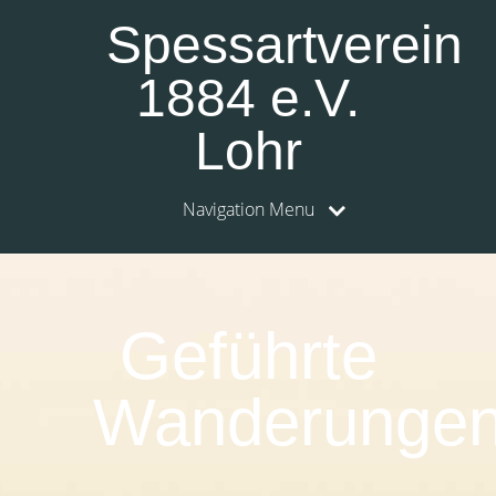
Spessartverein
1884 e.V.
Lohr
Navigation Menu
0:00
1:00
Geführte
2:00
Wanderunge
3:00
4:00