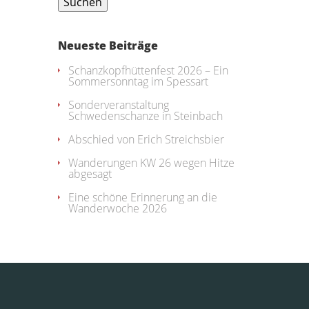
Neueste Beiträge
Schanzkopfhüttenfest 2026 – Ein
Sommersonntag im Spessart
Sonderveranstaltung
Schwedenschanze in Steinbach
Abschied von Erich Streichsbier
Wanderungen KW 26 wegen Hitze
abgesagt
Eine schöne Erinnerung an die
Wanderwoche 2026