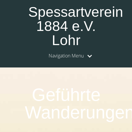
Spessartverein
1884 e.V.
Lohr
Navigation Menu
0:00
1:00
Geführte
2:00
Wanderunge
3:00
4:00