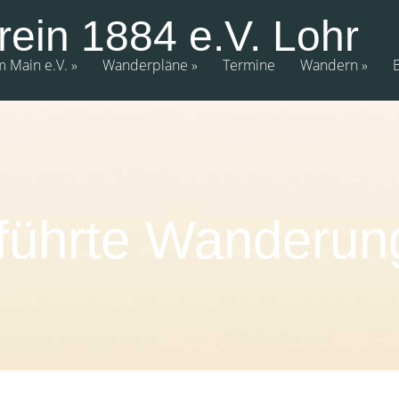
rein 1884 e.V. Lohr
m Main e.V.
Wanderpläne
Termine
Wandern
führte Wanderun