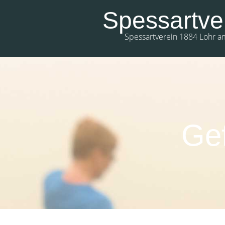
Spessartve
Spessartverein 1884 Lohr a
0:00
1:00
Ge
2:00
3:00
4:00
5:00