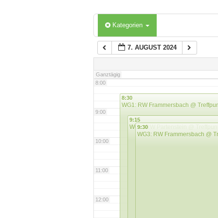
6:00
Kategorien
7. AUGUST 2024
7:00
Ganztägig
8:00
8:30
WG1: RW Frammersbach
@ Treffpun
9:00
9:15
WG2: RW Partenstein
@ Treffpun
9:30
WG3: RW Frammersbach
@ Tr
10:00
11:00
12:00