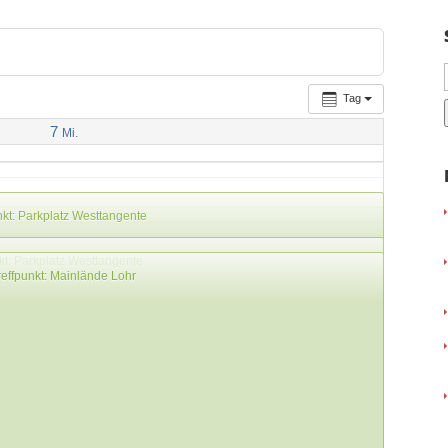
Tag
7
Mi.
kt: Parkplatz Westtangente
kt: Parkplatz Westtangente
effpunkt: Mainlände Lohr