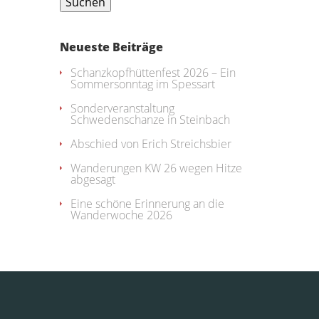
Neueste Beiträge
Schanzkopfhüttenfest 2026 – Ein
Sommersonntag im Spessart
Sonderveranstaltung
Schwedenschanze in Steinbach
Abschied von Erich Streichsbier
Wanderungen KW 26 wegen Hitze
abgesagt
Eine schöne Erinnerung an die
Wanderwoche 2026