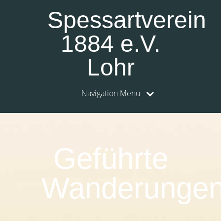
Spessartverein
1884 e.V.
Lohr
Navigation Menu
0:00
1:00
Geführte
2:00
Wanderunge
3:00
4:00