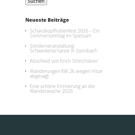
Neueste Beiträge
Schanzkopfhüttenfest 2026 – Ein
Sommersonntag im Spessart
Sonderveranstaltung
Schwedenschanze in Steinbach
Abschied von Erich Streichsbier
Wanderungen KW 26 wegen Hitze
abgesagt
Eine schöne Erinnerung an die
Wanderwoche 2026