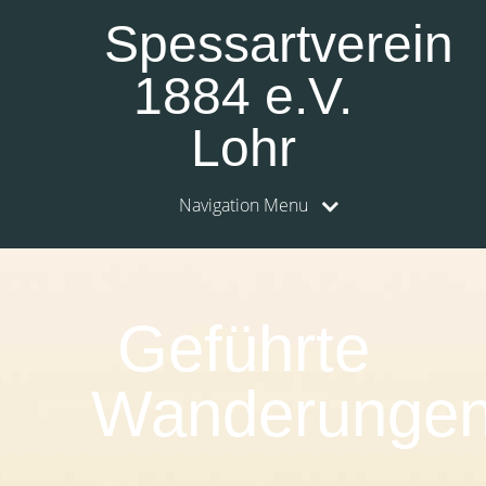
Spessartverein
1884 e.V.
Lohr
Navigation Menu
0:00
1:00
Geführte
2:00
Wanderunge
3:00
4:00