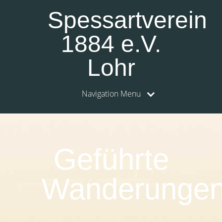
Spessartverein
1884 e.V.
Lohr
Navigation Menu
0:00
1:00
Geführte
2:00
Wanderunge
3:00
4:00