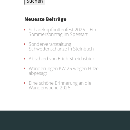
Neueste Beiträge
Schanzkopfhüttenfest 2026 – Ein
Sommersonntag im Spessart
Sonderveranstaltung
Schwedenschanze in Steinbach
Abschied von Erich Streichsbier
Wanderungen KW 26 wegen Hitze
abgesagt
Eine schöne Erinnerung an die
Wanderwoche 2026