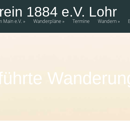
rein 1884 e.V. Lohr
m Main e.V.
Wanderpläne
Termine
Wandern
führte Wanderun