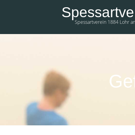
Spessartve
Spessartverein 1884 Lohr a
0:00
1:00
Ge
2:00
3:00
4:00
5:00