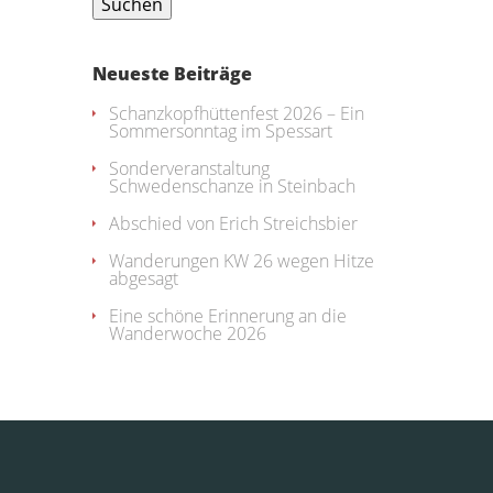
Neueste Beiträge
Schanzkopfhüttenfest 2026 – Ein
Sommersonntag im Spessart
Sonderveranstaltung
Schwedenschanze in Steinbach
Abschied von Erich Streichsbier
Wanderungen KW 26 wegen Hitze
abgesagt
Eine schöne Erinnerung an die
Wanderwoche 2026