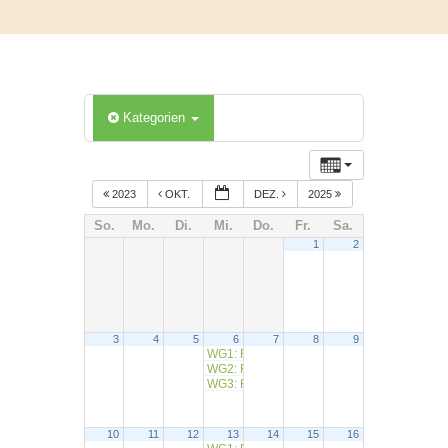
Kategorien
2023
OKT.
DEZ.
2025
So.
Mo.
Di.
Mi.
Do.
Fr.
Sa.
1
2
3
4
5
6
7
8
9
WG1: RW Wiesen (Gansessen)
9:00
WG2: RW Jakobsthal
9:15
WG3: RW Steinfeld
10:00
10
11
12
13
14
15
16