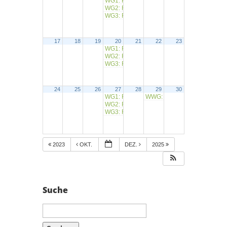
WG1: RW Bayerische Schanz
9:00
WG2: RW Partenstein
9:15
WG3: RW Buchenhöhe
10:00
17
18
19
20
21
22
23
WG1: RW Sendelbach
9:00
WG2: RW Lohr (Spanferkelessen)
9:15
WG3: RW Lohr
10:00
24
25
26
27
28
29
30
WG1: RW Michelrieth
WWG: RW Obereschenbach
9:00
WG2: RW Karlburg
9:15
WG3: RW Lohr
10:00
2023
OKT.
DEZ.
2025
Suche
Suchen
nach: