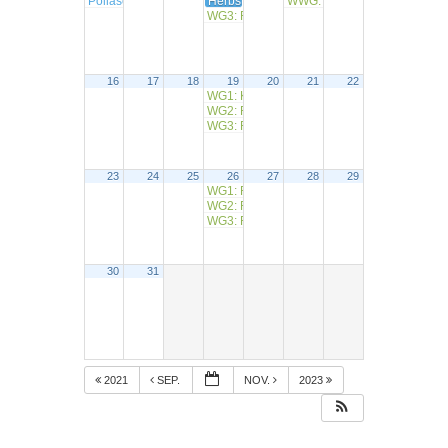
Pollaschfeier 2022
Herbstfahrt nach Schwäbisch Hall und Sch
WWG: 6. Etappe „Dörfer run
14:00
WG3: RW Rohrbach (Kartoffelessen)
10:00
16
17
18
19
20
21
22
WG1: Karlstadt-Thüngersheim
8:30
WG2: RW Hessenthal
9:15
WG3: RW Bergrothenfels
10:00
23
24
25
26
27
28
29
WG1: RW Hammelburg
9:00
WG2: RW Rothenbuch (Panoramaweg)
9:15
WG3: RW Halsbach
10:00
30
31
2021
SEP.
NOV.
2023