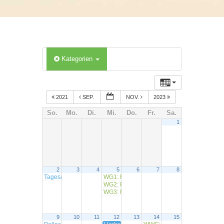
Kategorien
2021
SEP.
NOV.
2023
So.
Mo.
Di.
Mi.
Do.
Fr.
Sa.
1
2
3
4
5
6
7
8
Tagesausflug des Gaus Lohr im Spessartbund nach Mödlareuth u
WG1: RW Untererthal
8:30
WG2: RW Dammbach
9:00
WG3: RW Lohr (Sackenbach)
9:45
9
10
11
12
13
14
15