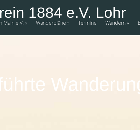
rein 1884 e.V. Lohr
m Main e.V.
Wanderpläne
Termine
Wandern
führte Wanderun