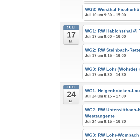
WG3: Wiesthal-Fischerhü
Juli 10 um 9:30 – 15:00
JULI
WG1: RW Habichsthal
@ T
17
Juli 17 um 9:00 – 16:00
Mi.
WG2: RW Steinbach-Rett
Juli 17 um 9:15 – 16:00
WG3: RW Lohr (Wöhrde)
Juli 17 um 9:30 – 14:30
JULI
WG1: Heigenbrücken-La
24
Juli 24 um 8:15 – 17:00
Mi.
WG2: RW Unterwittbach-
Westtangente
Juli 24 um 9:15 – 16:30
WG3: RW Lohr-Wombac