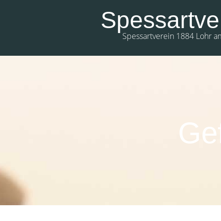
Spessartve
Spessartverein 1884 Lohr a
Ge