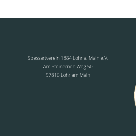
Spessartverein 1884 Lohr a. Main e.V.
Am Steinernen Weg 50
97816 Lohr am Main