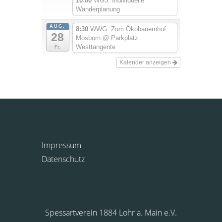
10:00
WG3: Individuelle
Wanderplanung
AUG.
8:30
WWG: Zum Ökobauernhof
28
Mosborn
@ Parkplatz
Westtangente
Fr.
Kalender anzeigen
Impressum
Datenschutz
Spessartverein 1884 Lohr a. Main e.V.