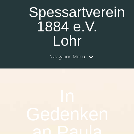
Spessartverein
1884 e.V.
Lohr
Navigation Menu
In
Gedenken
an Paula