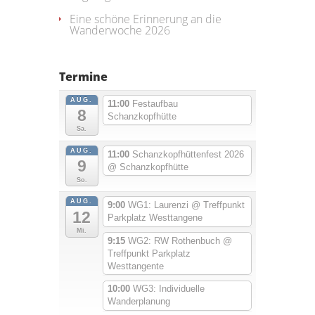
Eine schöne Erinnerung an die
Wanderwoche 2026
Termine
AUG.
11:00
Festaufbau
8
Schanzkopfhütte
Sa.
AUG.
11:00
Schanzkopfhüttenfest 2026
9
@ Schanzkopfhütte
So.
AUG.
9:00
WG1: Laurenzi
@ Treffpunkt
12
Parkplatz Westtangene
Mi.
9:15
WG2: RW Rothenbuch
@
Treffpunkt Parkplatz
Westtangente
10:00
WG3: Individuelle
Wanderplanung