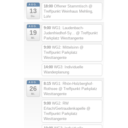
AUG.
18:00
Offener Stammtisch
@
13
Treffpunkt Weinhaus Mehling,
Lohr
Do.
AUG.
9:00
WG1: Laudenbach-
19
Judenfriedhof-Sy...
@ Treffpunkt
Parkplatz Westtangente
Mi.
9:00
WG2: Mittelsinn
@
Treffpunkt Parkplatz
Westtangente
14:00
WG3: Individuelle
Wanderplanung
AUG.
8:15
WG1: Rhön-Holzberghof-
26
Rothsee
@ Treffpunkt Parkplatz
Westtangente
Mi.
9:00
WG2: RW
Erlach/Gertraudenkapelle
@
Treffpunkt Parkplatz
Westtangente