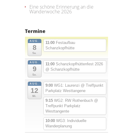
Eine schöne Erinnerung an die
Wanderwoche 2026
Termine
AUG.
11:00
Festaufbau
8
Schanzkopfhütte
Sa.
AUG.
11:00
Schanzkopfhüttenfest 2026
9
@ Schanzkopfhütte
So.
AUG.
9:00
WG1: Laurenzi
@ Treffpunkt
12
Parkplatz Westtangene
Mi.
9:15
WG2: RW Rothenbuch
@
Treffpunkt Parkplatz
Westtangente
10:00
WG3: Individuelle
Wanderplanung