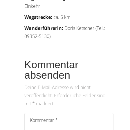
Einkehr
Wegstrecke:
ca. 6 km
Wanderführerin:
Doris Ketscher (Tel.:
09352-5130)
Kommentar
absenden
Deine E-Mail-Adresse wird nicht
veröffentlicht.
Erforderliche Felder sind
mit
*
markiert