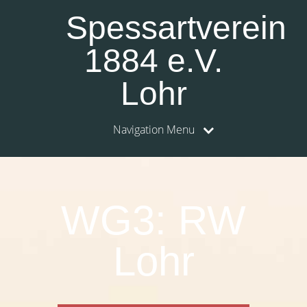
Spessartverein
1884 e.V.
Lohr
Navigation Menu
WG3: RW
Lohr