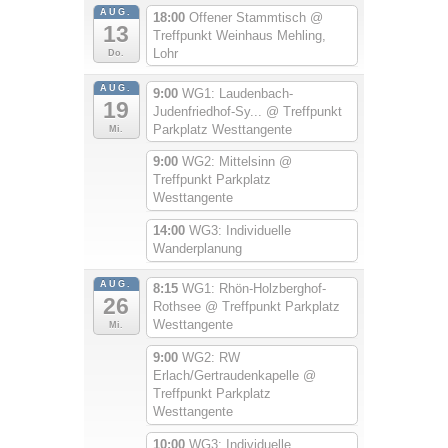
AUG.
18:00
Offener Stammtisch
@
13
Treffpunkt Weinhaus Mehling,
Lohr
Do.
AUG.
9:00
WG1: Laudenbach-
19
Judenfriedhof-Sy...
@ Treffpunkt
Parkplatz Westtangente
Mi.
9:00
WG2: Mittelsinn
@
Treffpunkt Parkplatz
Westtangente
14:00
WG3: Individuelle
Wanderplanung
AUG.
8:15
WG1: Rhön-Holzberghof-
26
Rothsee
@ Treffpunkt Parkplatz
Westtangente
Mi.
9:00
WG2: RW
Erlach/Gertraudenkapelle
@
Treffpunkt Parkplatz
Westtangente
10:00
WG3: Individuelle