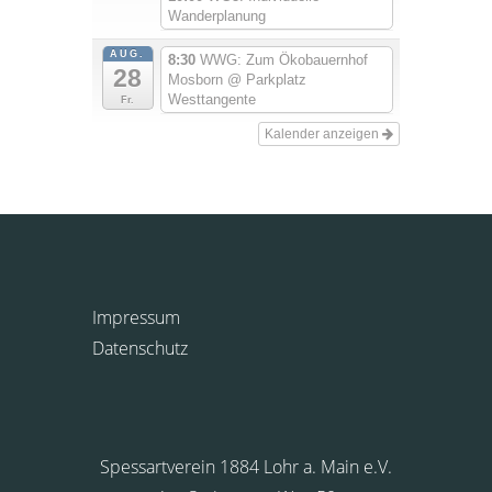
Wanderplanung
AUG.
8:30
WWG: Zum Ökobauernhof
28
Mosborn
@ Parkplatz
Westtangente
Fr.
Kalender anzeigen
Impressum
Datenschutz
Spessartverein 1884 Lohr a. Main e.V.