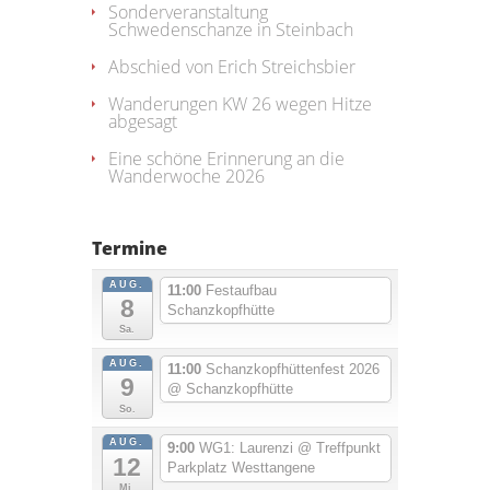
Sonderveranstaltung
Schwedenschanze in Steinbach
Abschied von Erich Streichsbier
Wanderungen KW 26 wegen Hitze
abgesagt
Eine schöne Erinnerung an die
Wanderwoche 2026
Termine
AUG.
11:00
Festaufbau
8
Schanzkopfhütte
Sa.
AUG.
11:00
Schanzkopfhüttenfest 2026
9
@ Schanzkopfhütte
So.
AUG.
9:00
WG1: Laurenzi
@ Treffpunkt
12
Parkplatz Westtangene
Mi.