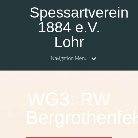
Spessartverein
1884 e.V.
Lohr
Navigation Menu
WG3: RW
Bergrothenfel