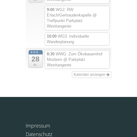
9:00
WG2: RW
Erlach/Gertraudenkapelle
@
Treffpunkt Parkplatz
Westtangente
10:00
WG3: Individuelle
Wanderplanung
AUG.
8:30
WWG: Zum Ökobauernhof
28
Mosborn
@ Parkplatz
Westtangente
Fr.
Kalender anzeigen
Impressum
Datenschutz