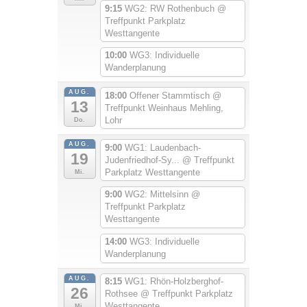
9:15
WG2: RW Rothenbuch
@
Treffpunkt Parkplatz
Westtangente
10:00
WG3: Individuelle
Wanderplanung
AUG.
18:00
Offener Stammtisch
@
13
Treffpunkt Weinhaus Mehling,
Lohr
Do.
AUG.
9:00
WG1: Laudenbach-
19
Judenfriedhof-Sy...
@ Treffpunkt
Parkplatz Westtangente
Mi.
9:00
WG2: Mittelsinn
@
Treffpunkt Parkplatz
Westtangente
14:00
WG3: Individuelle
Wanderplanung
AUG.
8:15
WG1: Rhön-Holzberghof-
26
Rothsee
@ Treffpunkt Parkplatz
Westtangente
Mi.