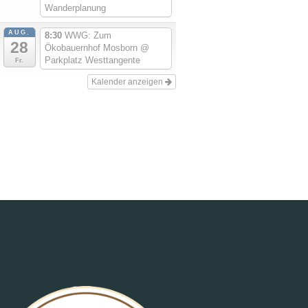
Wanderplanung
AUG.
8:30
WWG: Zum
28
Ökobauernhof Mosborn
@
Parkplatz Westtangente
Fr.
Kalender anzeigen