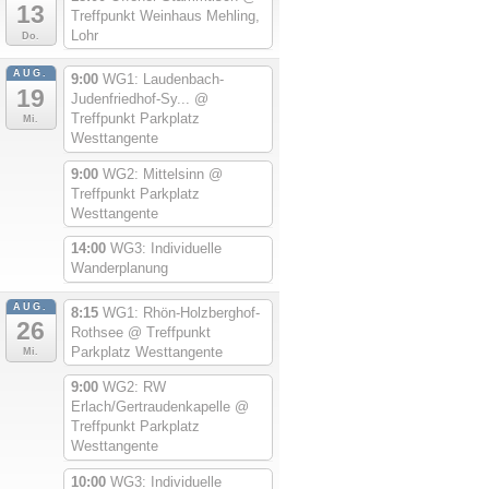
13
Treffpunkt Weinhaus Mehling,
Lohr
Do.
AUG.
9:00
WG1: Laudenbach-
19
Judenfriedhof-Sy...
@
Treffpunkt Parkplatz
Mi.
Westtangente
9:00
WG2: Mittelsinn
@
Treffpunkt Parkplatz
Westtangente
14:00
WG3: Individuelle
Wanderplanung
AUG.
8:15
WG1: Rhön-Holzberghof-
26
Rothsee
@ Treffpunkt
Parkplatz Westtangente
Mi.
9:00
WG2: RW
Erlach/Gertraudenkapelle
@
Treffpunkt Parkplatz
Westtangente
10:00
WG3: Individuelle