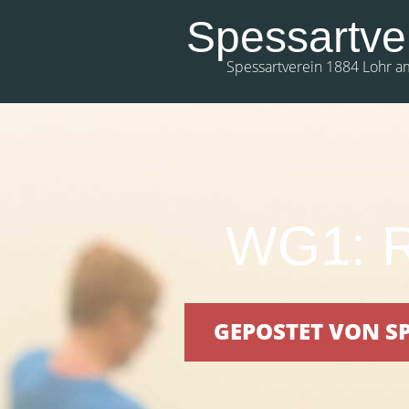
Spessartve
Spessartverein 1884 Lohr a
WG1: R
GEPOSTET VON SP