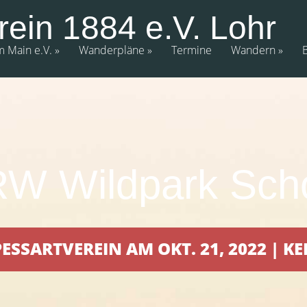
rein 1884 e.V. Lohr
m Main e.V.
Wanderpläne
Termine
Wandern
W Wildpark Scho
ESSARTVEREIN AM OKT. 21, 2022 | 