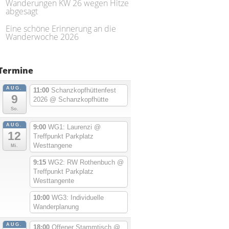
Wanderungen KW 26 wegen Hitze
abgesagt
Eine schöne Erinnerung an die
Wanderwoche 2026
Termine
AUG.
11:00
Schanzkopfhüttenfest
9
2026
@ Schanzkopfhütte
So.
AUG.
9:00
WG1: Laurenzi
@
12
Treffpunkt Parkplatz
Westtangene
Mi.
9:15
WG2: RW Rothenbuch
@
Treffpunkt Parkplatz
Westtangente
10:00
WG3: Individuelle
Wanderplanung
AUG.
18:00
Offener Stammtisch
@