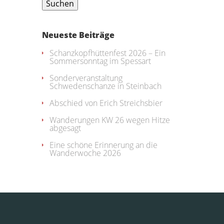
Neueste Beiträge
Schanzkopfhüttenfest 2026 – Ein
Sommersonntag im Spessart
Sonderveranstaltung
Schwedenschanze in Steinbach
Abschied von Erich Streichsbier
Wanderungen KW 26 wegen Hitze
abgesagt
Eine schöne Erinnerung an die
Wanderwoche 2026