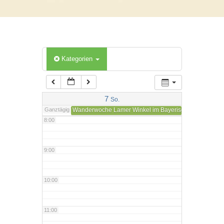
4:00
5:00
Kategorien
6:00
7:00
7
So.
Ganztägig
Wanderwoche Lamer Winkel im Bayerischen Wald nac
8:00
9:00
10:00
11:00