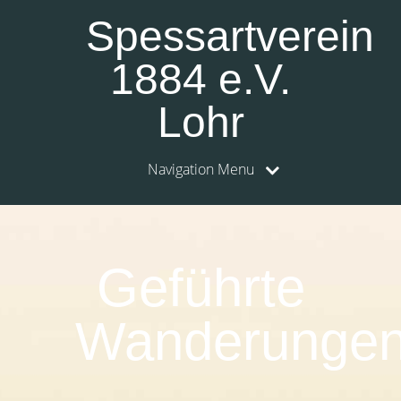
Spessartverein
1884 e.V.
Lohr
Navigation Menu
0:00
1:00
Geführte
2:00
Wanderunge
3:00