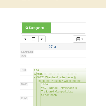
5:00
6:00
Kategorien
7:00
27
Mi.
Ganztägig
8:00
9:00
9:00
WG1: Rinderbachtal
@ Treffpunkt
9:15
Parkplatz Westtangente
WG2: Wiesthal/Fischerhütte
@
Treffpunkt Parkplatz Westtangente
10:00
10:00
WG3: Runde Rettersbach
@
Treffpunkt Mainparkplatz
Sendelbach
11:00