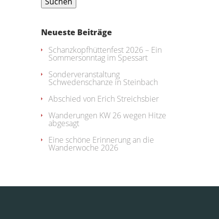
Neueste Beiträge
Schanzkopfhüttenfest 2026 – Ein
Sommersonntag im Spessart
Sonderveranstaltung
Schwedenschanze in Steinbach
Abschied von Erich Streichsbier
Wanderungen KW 26 wegen Hitze
abgesagt
Eine schöne Erinnerung an die
Wanderwoche 2026