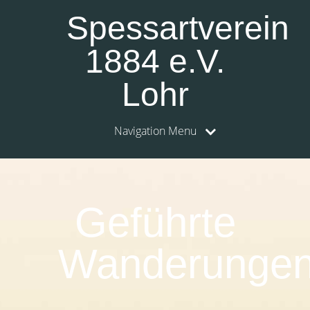
Spessartverein
1884 e.V.
Lohr
Navigation Menu
0:00
1:00
Geführte
2:00
Wanderunge
3:00
4:00