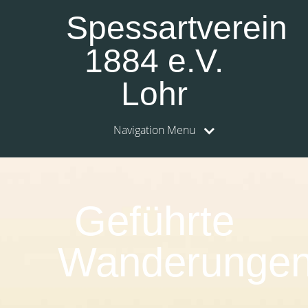
Spessartverein
1884 e.V.
Lohr
Navigation Menu
0:00
1:00
Geführte
2:00
Wanderunge
3:00
4:00