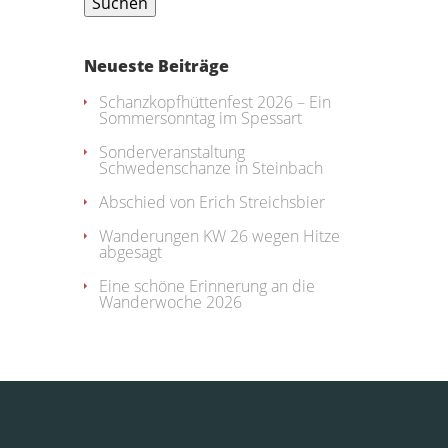
Neueste Beiträge
Schanzkopfhüttenfest 2026 – Ein
Sommersonntag im Spessart
Sonderveranstaltung
Schwedenschanze in Steinbach
Abschied von Erich Streichsbier
Wanderungen KW 26 wegen Hitze
abgesagt
Eine schöne Erinnerung an die
Wanderwoche 2026