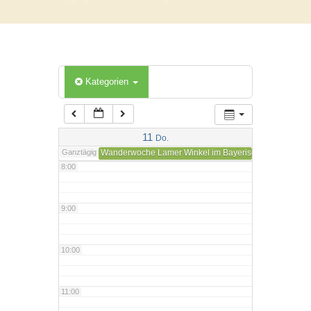
4:00
5:00
Kategorien
6:00
7:00
11
Do.
Ganztägig
Wanderwoche Lamer Winkel im Bayerischen Wald nac
8:00
9:00
10:00
11:00