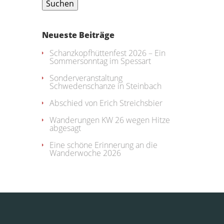
Neueste Beiträge
Schanzkopfhüttenfest 2026 – Ein
Sommersonntag im Spessart
Sonderveranstaltung
Schwedenschanze in Steinbach
Abschied von Erich Streichsbier
Wanderungen KW 26 wegen Hitze
abgesagt
Eine schöne Erinnerung an die
Wanderwoche 2026