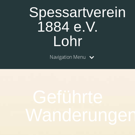
Spessartverein
1884 e.V.
Lohr
Navigation Menu
0:00
1:00
Geführte
2:00
Wanderunge
3:00