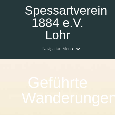
Spessartverein
1884 e.V.
Lohr
Navigation Menu
0:00
1:00
Geführte
2:00
Wanderunge
3:00
4:00