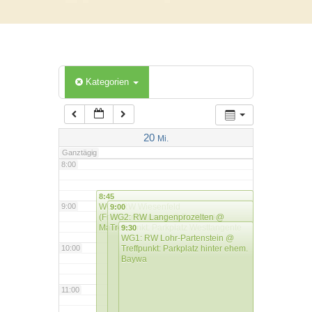
5:00
6:00
Kategorien
7:00
20
Mi.
Ganztägig
8:00
8:45
9:00
WG3: RW Wiesenfeld
9:00
(Frühjahrsblumen)
WG2: RW Langenprozelten
@ Treffpunkt:
@
Mainparkplatz in Sendelbach
Treffpunkt: Parkplatz Westtangente
9:30
WG1: RW Lohr-Partenstein
@
10:00
Treffpunkt: Parkplatz hinter ehem.
Baywa
11:00