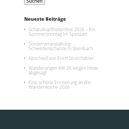
Neueste Beiträge
Schanzkopfhüttenfest 2026 – Ein
Sommersonntag im Spessart
Sonderveranstaltung
Schwedenschanze in Steinbach
Abschied von Erich Streichsbier
Wanderungen KW 26 wegen Hitze
abgesagt
Eine schöne Erinnerung an die
Wanderwoche 2026